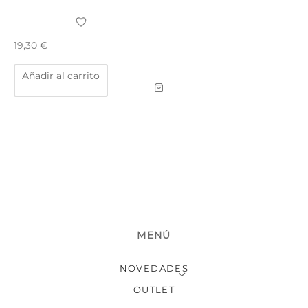
TAR
ICONAS, ADHESIVOS Y COLAS
ECIALIDADES Y SUELOS
19,30
€
AY, TINTES Y MANUALIDADES
Añadir al carrito
MENÚ
NOVEDADES
OUTLET