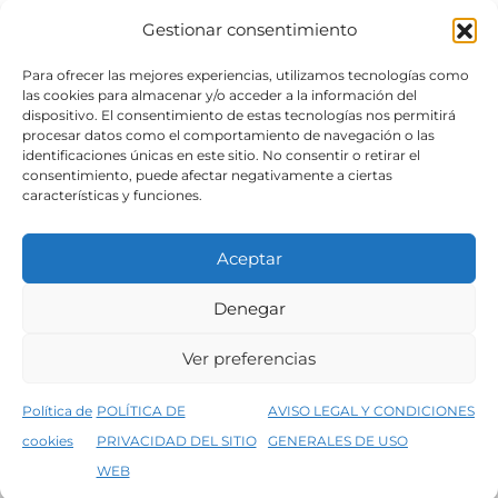
Gestionar consentimiento
SÍGUENOS
Para ofrecer las mejores experiencias, utilizamos tecnologías como
las cookies para almacenar y/o acceder a la información del
dispositivo. El consentimiento de estas tecnologías nos permitirá
procesar datos como el comportamiento de navegación o las
identificaciones únicas en este sitio. No consentir o retirar el
consentimiento, puede afectar negativamente a ciertas
características y funciones.
Aceptar
Denegar
Aviso legal
Condiciones generales de venta
Ver preferencias
Declaración de accesibilidad
Política de cookies
Política de
POLÍTICA DE
AVISO LEGAL Y CONDICIONES
Política de privacidad del sitio web
cookies
PRIVACIDAD DEL SITIO
GENERALES DE USO
↑
5% de descuento en tu primera compra, utiliza el código PRIMERACOMPRA
©2026 Decopintur- todos los derechos
WEB
Descartar