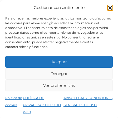
FORMAS DE PAGO
Gestionar consentimiento
SÍGUENOS
Para ofrecer las mejores experiencias, utilizamos tecnologías como
las cookies para almacenar y/o acceder a la información del
dispositivo. El consentimiento de estas tecnologías nos permitirá
procesar datos como el comportamiento de navegación o las
identificaciones únicas en este sitio. No consentir o retirar el
consentimiento, puede afectar negativamente a ciertas
características y funciones.
Aceptar
Denegar
Aviso legal
Condiciones generales de venta
Ver preferencias
Declaración de accesibilidad
Política de cookies
Política de
POLÍTICA DE
AVISO LEGAL Y CONDICIONES
Política de privacidad del sitio web
cookies
PRIVACIDAD DEL SITIO
GENERALES DE USO
↑
5% de descuento en tu primera compra, utiliza el código PRIMERACOMPRA
©2026 Decopintur- todos los derechos
WEB
Descartar