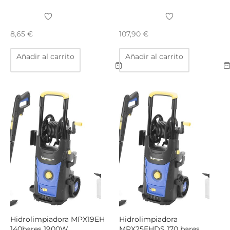
TAR
ICONAS, ADHESIVOS Y COLAS
ECIALIDADES Y SUELOS
8,65
€
107,90
€
AY, TINTES Y MANUALIDADES
Añadir al carrito
Añadir al carrito
Hidrolimpiadora MPX19EH
Hidrolimpiadora
140bares 1900W
MPX25EHDS 170 bares