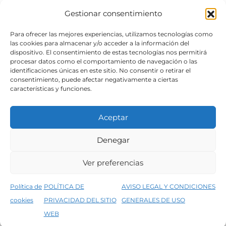
Gestionar consentimiento
SÍGUENOS
Para ofrecer las mejores experiencias, utilizamos tecnologías como
las cookies para almacenar y/o acceder a la información del
dispositivo. El consentimiento de estas tecnologías nos permitirá
procesar datos como el comportamiento de navegación o las
identificaciones únicas en este sitio. No consentir o retirar el
consentimiento, puede afectar negativamente a ciertas
características y funciones.
Aceptar
Denegar
Aviso legal
Condiciones generales de venta
Ver preferencias
Declaración de accesibilidad
Política de cookies
Política de
POLÍTICA DE
AVISO LEGAL Y CONDICIONES
Política de privacidad del sitio web
cookies
PRIVACIDAD DEL SITIO
GENERALES DE USO
↑
5% de descuento en tu primera compra, utiliza el código PRIMERACOMPRA
©2026 Decopintur- todos los derechos
WEB
Descartar