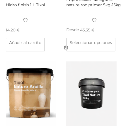
Hidro finish 1 L Tixol
nature roc primer 5kg-15kg
Desde
14,20
€
43,35
€
Este
Añadir al carrito
Seleccionar opciones
produ
tiene
múltip
varian
Las
opcio
se
puede
elegir
en
la
págin
de