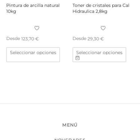
produ
Pintura de arcilla natural
Toner de cristales para Cal
10kg
Hidraulica 2,8kg
Desde
Desde
123,70
€
29,30
€
Este
Este
Seleccionar opciones
Seleccionar opciones
producto
produ
tiene
tiene
múltiples
múltip
variantes.
varian
Las
Las
opciones
opcio
se
se
pueden
puede
elegir
elegir
en
en
MENÚ
la
la
página
págin
NOVEDADES