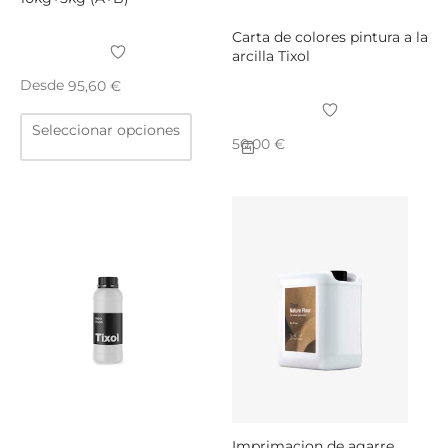
Carta de colores pintura a la
arcilla Tixol
Desde
95,60
€
Este
Seleccionar opciones
producto
50,00
€
tiene
múltiples
variantes.
Las
opciones
se
pueden
elegir
en
la
página
de
producto
Imprimacion de agarre