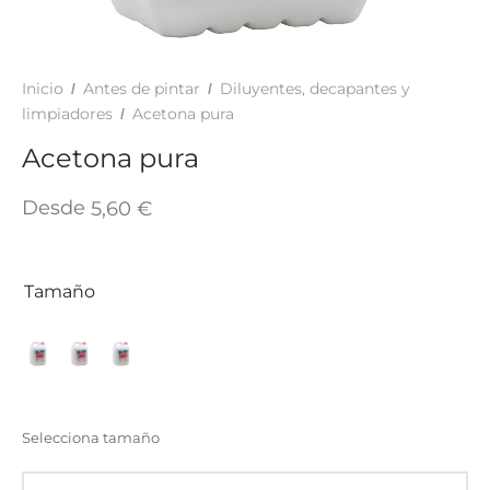
TAR
ICONAS, ADHESIVOS Y COLAS
ECIALIDADES Y SUELOS
AY, TINTES Y MANUALIDADES
Inicio
Antes de pintar
Diluyentes, decapantes y
/
/
limpiadores
Acetona pura
/
Acetona pura
Desde
5,60
€
Tamaño
Selecciona tamaño