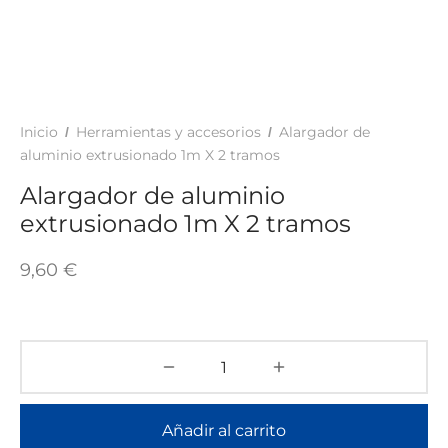
TAR
ICONAS, ADHESIVOS Y COLAS
ECIALIDADES Y SUELOS
AY, TINTES Y MANUALIDADES
Inicio
Herramientas y accesorios
Alargador de
/
/
aluminio extrusionado 1m X 2 tramos
Alargador de aluminio
extrusionado 1m X 2 tramos
9,60
€
Añadir al carrito