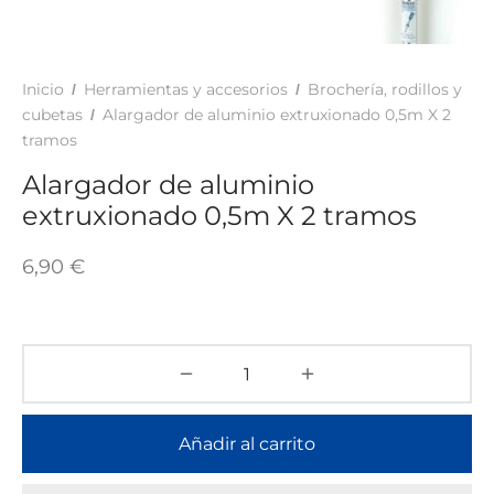
TAR
ICONAS, ADHESIVOS Y COLAS
ECIALIDADES Y SUELOS
AY, TINTES Y MANUALIDADES
Inicio
Herramientas y accesorios
Brochería, rodillos y
/
/
cubetas
Alargador de aluminio extruxionado 0,5m X 2
/
tramos
Alargador de aluminio
extruxionado 0,5m X 2 tramos
6,90
€
Añadir al carrito