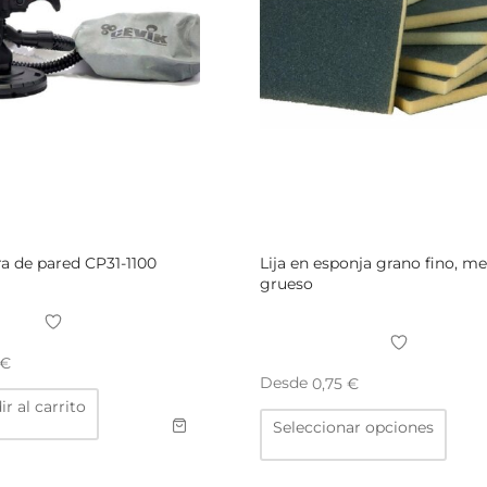
ra de pared CP31-1100
Lija en esponja grano fino, me
grueso
€
Desde
0,75
€
r al carrito
Este
Seleccionar opciones
prod
tiene
múlti
varia