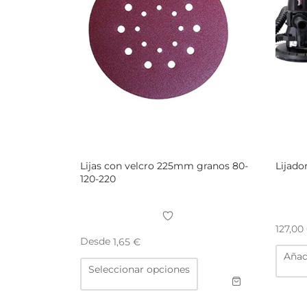
Lijas con velcro 225mm granos 80-
Lijado
120-220
127,00
Desde
1,65
€
Añadi
Este
Seleccionar opciones
producto
tiene
múltiples
variantes.