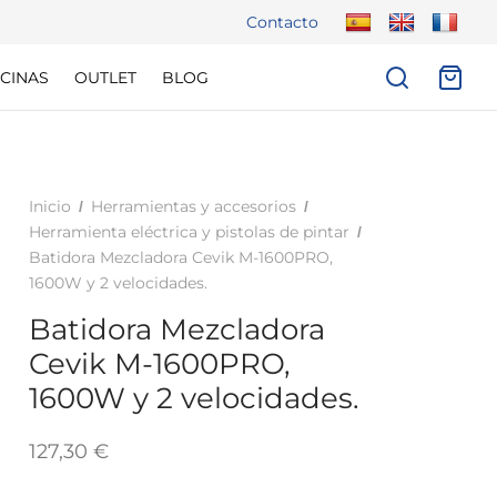
Contacto
CINAS
OUTLET
BLOG
Inicio
Herramientas y accesorios
/
/
Herramienta eléctrica y pistolas de pintar
/
Batidora Mezcladora Cevik M-1600PRO,
1600W y 2 velocidades.
Batidora Mezcladora
Cevik M-1600PRO,
1600W y 2 velocidades.
127,30
€