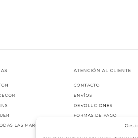
Las
opci
se
pued
elegi
en
la
pági
de
prod
CAS
ATENCIÓN AL CLIENTE
TÓN
CONTACTO
DECOR
ENVÍOS
ENS
DEVOLUCIONES
UER
FORMAS DE PAGO
Gesti
TODAS LAS MARCAS