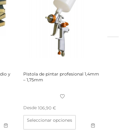
dio y
Pistola de pintar profesional 1,4mm
– 1,75mm
Desde
106,90
€
Este
Seleccionar opciones
ucto
producto
tiene
ples
múltiples
ntes.
variantes.