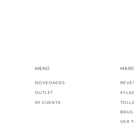
Las
opciones
se
pueden
elegir
en
la
página
de
producto
MENÚ
MAR
NOVEDADES
REVE
OUTLET
XYLA
MI CUENTA
TOLL
BRUG
VER 