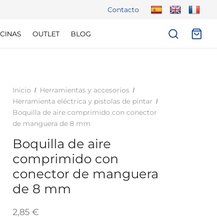
Contacto
CINAS
OUTLET
BLOG
Inicio
Herramientas y accesorios
/
/
Herramienta eléctrica y pistolas de pintar
/
Boquilla de aire comprimido con conector
de manguera de 8 mm
Boquilla de aire
comprimido con
conector de manguera
de 8 mm
2,85
€