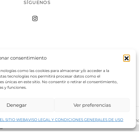
SÍGUENOS
onar consentimiento
ecnologías como las cookies para almacenar y/o acceder a la
estas tecnologías nos permitirá procesar datos como el
 únicas en este sitio. No consentir o retirar el consentimiento,
as y funciones.
Denegar
Ver preferencias
↑
EL SITIO WEB
AVISO LEGAL Y CONDICIONES GENERALES DE USO
rivacidad del sitio web
©2026 Decopintur- todos los derech
ar