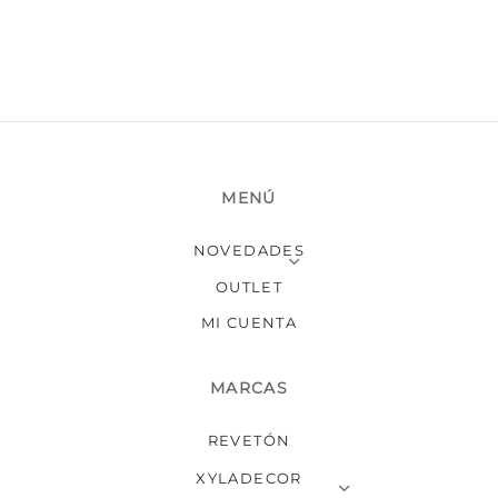
pueden
elegir
en
la
página
de
producto
MENÚ
NOVEDADES
OUTLET
MI CUENTA
MARCAS
REVETÓN
XYLADECOR