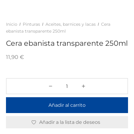
TAR
ICONAS, ADHESIVOS Y COLAS
ECIALIDADES Y SUELOS
AY, TINTES Y MANUALIDADES
Inicio
Pinturas
Aceites, barnices y lacas
Cera
/
/
/
ebanista transparente 250ml
Cera ebanista transparente 250ml
11,90
€
Añadir al carrito
Añadir a la lista de deseos