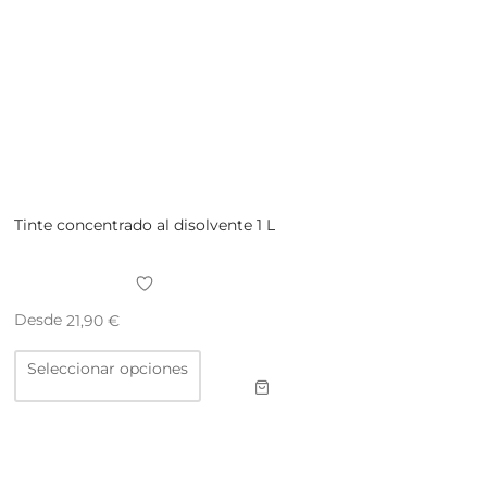
Tinte concentrado al disolvente 1 L
Desde
21,90
€
Este
Seleccionar opciones
producto
tiene
múltiples
variantes.
Las
opciones
se