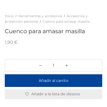
TAR
ICONAS, ADHESIVOS Y COLAS
ECIALIDADES Y SUELOS
Inicio
Herramientas y accesorios
Accesorios y
/
/
AY, TINTES Y MANUALIDADES
protección personal
Cuenco para amasar masilla
/
Cuenco para amasar masilla
1,90
€
Añadir al carrito
Añadir a la lista de deseos