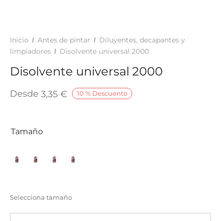
TAR
ICONAS, ADHESIVOS Y COLAS
ECIALIDADES Y SUELOS
AY, TINTES Y MANUALIDADES
Inicio
Antes de pintar
Diluyentes, decapantes y
/
/
limpiadores
Disolvente universal 2000
/
Disolvente universal 2000
Desde
3,35
€
10
%
Descuento
Tamaño
Selecciona tamaño