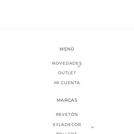
elegir
en
la
página
de
producto
MENÚ
NOVEDADES
OUTLET
MI CUENTA
MARCAS
REVETÓN
XYLADECOR
TOLLENS