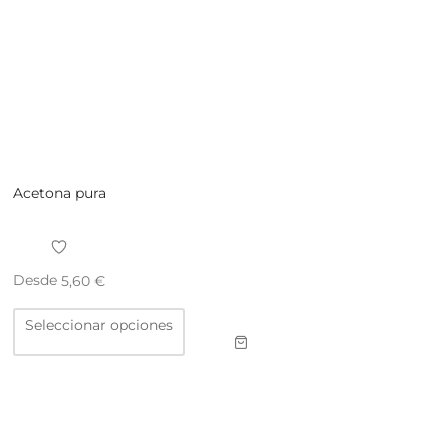
Acetona pura
Desde
5,60
€
Este
Seleccionar opciones
producto
tiene
múltiples
variantes.
Las
opciones
se
pueden