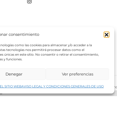
onar consentimiento
ecnologías como las cookies para almacenar y/o acceder a la
estas tecnologías nos permitirá procesar datos como el
 únicas en este sitio. No consentir o retirar el consentimiento,
as y funciones.
Denegar
Ver preferencias
↑
EL SITIO WEB
AVISO LEGAL Y CONDICIONES GENERALES DE USO
rivacidad del sitio web
©2026 Decopintur- todos los derech
ar