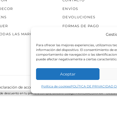
TÓN
CONTACTO
DECOR
ENVÍOS
ENS
DEVOLUCIONES
UER
FORMAS DE PAGO
Gesti
TODAS LAS MARCAS
Para ofrecer las mejores experiencias, utilizamos t
información del dispositivo. El consentimiento de 
comportamiento de navegación o las identificaciones
puede afectar negativamente a ciertas característic
Aceptar
Política de cookies
POLÍTICA DE PRIVACIDAD D
claración de accesibilidad
Política de cookies
Política de p
de descuento en tu primera compra, utiliza el código PRIMERACOMPRA
Descart