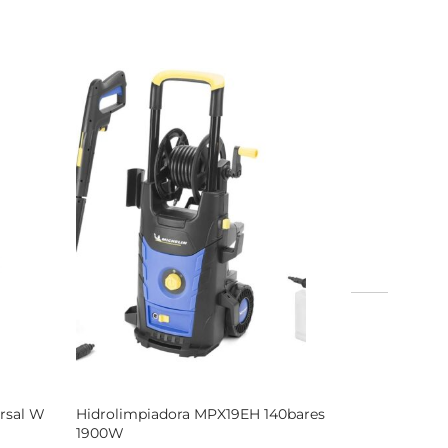
ersal W
Hidrolimpiadora MPX19EH 140bares
1900W