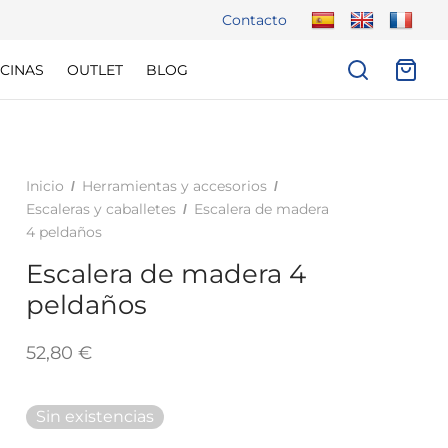
Contacto
CINAS
OUTLET
BLOG
Inicio
Herramientas y accesorios
/
/
Escaleras y caballetes
Escalera de madera
/
4 peldaños
Escalera de madera 4
peldaños
52,80
€
Sin existencias