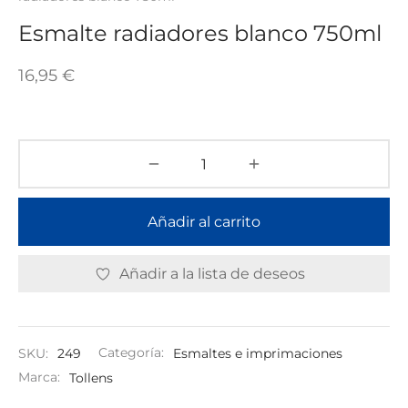
TAR
ICONAS, ADHESIVOS Y COLAS
ECIALIDADES Y SUELOS
Esmalte radiadores blanco 750ml
AY, TINTES Y MANUALIDADES
16,95
€
Añadir al carrito
Añadir a la lista de deseos
SKU:
249
Categoría:
Esmaltes e imprimaciones
Marca:
Tollens