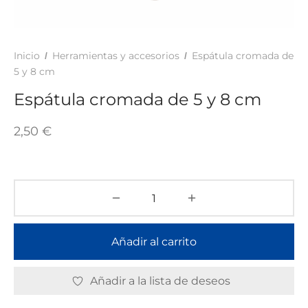
TAR
ICONAS, ADHESIVOS Y COLAS
ECIALIDADES Y SUELOS
AY, TINTES Y MANUALIDADES
Inicio
Herramientas y accesorios
Espátula cromada de
/
/
5 y 8 cm
Espátula cromada de 5 y 8 cm
2,50
€
Añadir al carrito
Añadir a la lista de deseos