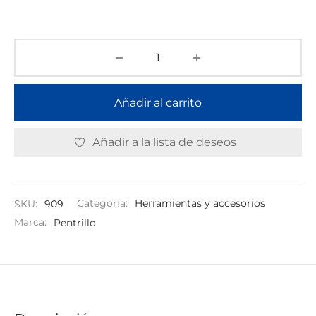
TAR
ICONAS, ADHESIVOS Y COLAS
ECIALIDADES Y SUELOS
AY, TINTES Y MANUALIDADES
Añadir al carrito
Añadir a la lista de deseos
SKU:
909
Categoría:
Herramientas y accesorios
Marca:
Pentrillo