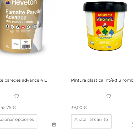
e paredes advance 4 L
Pintura plástica int/ext 3 rom
e
45,75
€
39,00
€
Este
ccionar opciones
Añadir al carrito
producto
tiene
múltiples