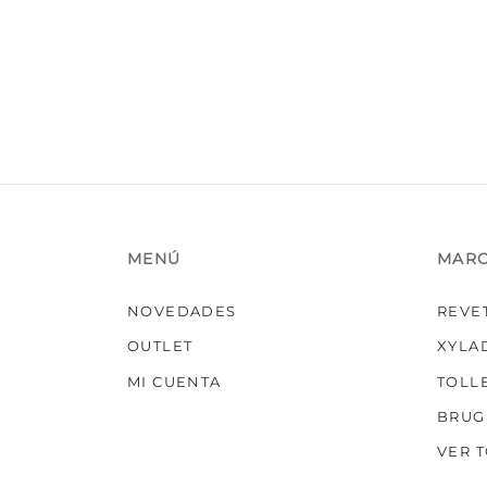
variantes.
Las
opciones
se
pueden
elegir
en
la
página
de
producto
MENÚ
MAR
NOVEDADES
REVE
OUTLET
XYLA
MI CUENTA
TOLL
BRUG
VER 