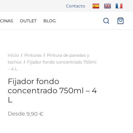
Contacto
CINAS
OUTLET
BLOG
Inicio
Pinturas
Pintura de paredes y
/
/
techos
Fijador fondo concentrado 750ml
/
– 4 L
Fijador fondo
concentrado 750ml – 4
L
Desde
9,90
€