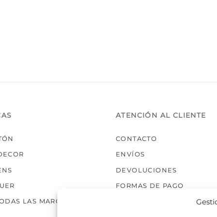
variantes.
Las
opciones
se
pueden
elegir
en
la
página
de
producto
CAS
ATENCIÓN AL CLIENTE
TÓN
CONTACTO
DECOR
ENVÍOS
ENS
DEVOLUCIONES
UER
FORMAS DE PAGO
Gesti
TODAS LAS MARCAS