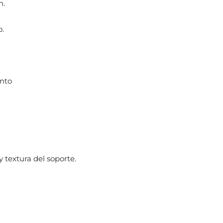
n.
o.
ento
 textura del soporte.