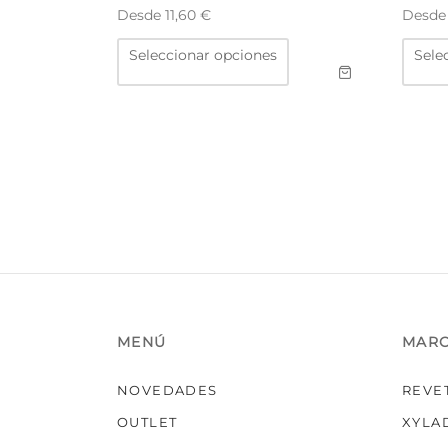
Desde
Desd
11,60
€
Este
Seleccionar opciones
Sele
producto
tiene
múltiples
variantes.
Las
opciones
se
pueden
elegir
en
la
página
de
producto
MENÚ
MAR
NOVEDADES
REVE
OUTLET
XYLA