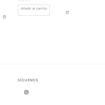
Añadir al carrito
ucto
ples
ntes.
ones
en
r
na
ucto
SÍGUENOS