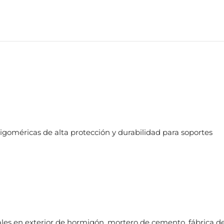
ligoméricas de alta protección y durabilidad para soportes
les en exterior de hormigón, mortero de cemento, fábrica d