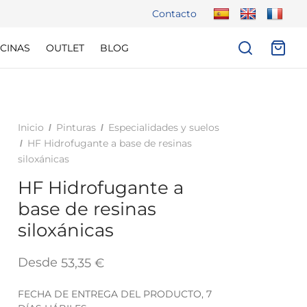
Contacto
CINAS
OUTLET
BLOG
Inicio
Pinturas
Especialidades y suelos
/
/
HF Hidrofugante a base de resinas
/
siloxánicas
HF Hidrofugante a
base de resinas
siloxánicas
Desde
53,35
€
FECHA DE ENTREGA DEL PRODUCTO, 7