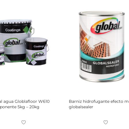
al agua Globlafloor W610
Barniz hidrofugante efecto 
bicomponente 5kg – 20kg
globalsealer