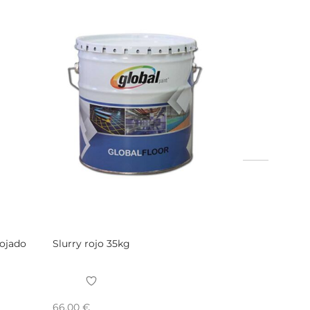
mojado
Slurry rojo 35kg
66,00
€