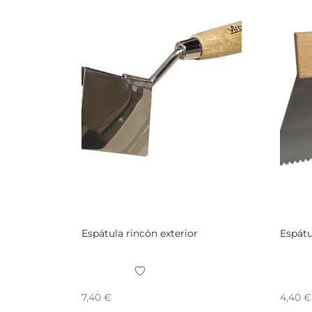
Espátula rincón exterior
Espátu
7,40
€
4,40
€