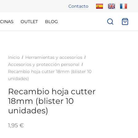
Contacto
CINAS
OUTLET
BLOG
Inicio
Herramientas y accesorios
/
/
Accesorios y protección personal
/
Recambio hoja cutter 18mm (blister 10
unidades)
Recambio hoja cutter
18mm (blister 10
unidades)
1,95
€