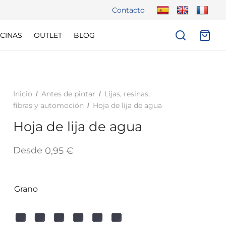
Contacto
CINAS
OUTLET
BLOG
Inicio
Antes de pintar
Lijas, resinas,
/
/
fibras y automoción
Hoja de lija de agua
/
Hoja de lija de agua
Desde
0,95
€
Grano