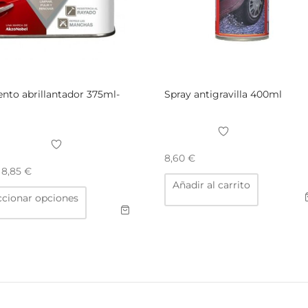
nto abrillantador 375ml-
Spray antigravilla 400ml
8,60
€
e
8,85
€
Añadir al carrito
Este
ccionar opciones
producto
tiene
múltiples
variantes.
Las
opciones
se
pueden
elegir
en