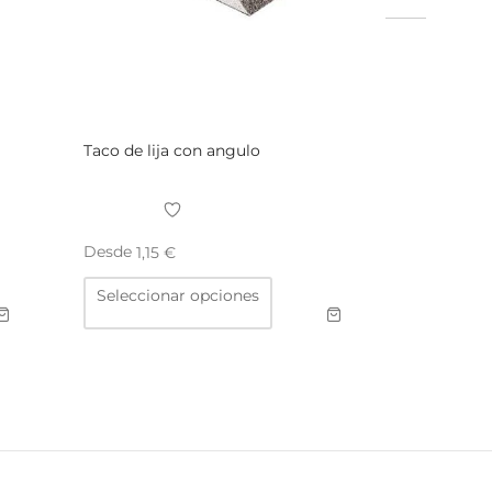
Taco de lija con angulo
Desde
1,15
€
Este
Seleccionar opciones
producto
tiene
múltiples
variantes.
Las
opciones
se
pueden
elegir
en
la
página