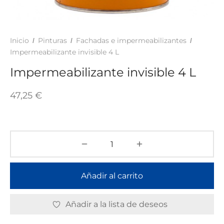
TAR
ICONAS, ADHESIVOS Y COLAS
ECIALIDADES Y SUELOS
AY, TINTES Y MANUALIDADES
Inicio
Pinturas
Fachadas e impermeabilizantes
/
/
/
Impermeabilizante invisible 4 L
Impermeabilizante invisible 4 L
47,25
€
Añadir al carrito
Añadir a la lista de deseos