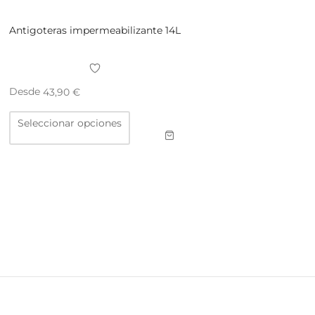
Antigoteras impermeabilizante 14L
Desde
43,90
€
Este
Seleccionar opciones
producto
tiene
múltiples
variantes.
Las
opciones
se
pueden
elegir
en
la
página
de
producto