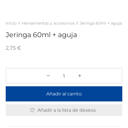
TAR
ICONAS, ADHESIVOS Y COLAS
ECIALIDADES Y SUELOS
AY, TINTES Y MANUALIDADES
Inicio
Herramientas y accesorios
Jeringa 60ml + aguja
/
/
Jeringa 60ml + aguja
2,75
€
Añadir al carrito
Añadir a la lista de deseos