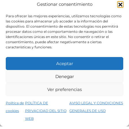
Gestionar consentimiento
SÍGUENOS
Para ofrecer las mejores experiencias, utilizamos tecnologías como
las cookies para almacenar y/o acceder a la información del
dispositivo. El consentimiento de estas tecnologías nos permitirá
procesar datos como el comportamiento de navegación o las
identificaciones únicas en este sitio. No consentir o retirar el
consentimiento, puede afectar negativamente a ciertas
características y funciones.
Aceptar
Denegar
Aviso legal
Condiciones generales de venta
Ver preferencias
Declaración de accesibilidad
Política de cookies
Política de
POLÍTICA DE
AVISO LEGAL Y CONDICIONES
Política de privacidad del sitio web
cookies
PRIVACIDAD DEL SITIO
GENERALES DE USO
↑
5% de descuento en tu primera compra, utiliza el código PRIMERACOMPRA
©2026 Decopintur- todos los derechos
WEB
Descartar