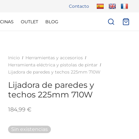
Contacto
CINAS
OUTLET
BLOG
Inicio
Herramientas y accesorios
/
/
Herramienta eléctrica y pistolas de pintar
/
Lijadora de paredes y techos 225mm 710W
Lijadora de paredes y
techos 225mm 710W
184,99
€
Sin existencias