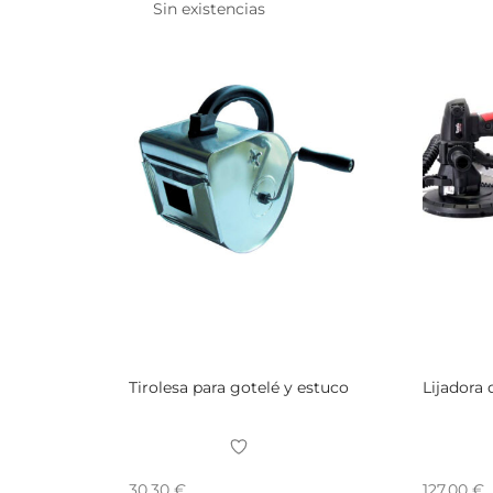
Sin existencias
Tirolesa para gotelé y estuco
Lijadora 
30,30
€
127,00
€