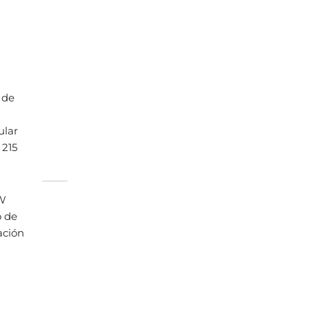
 de
ular
 215
 W
o de
ación