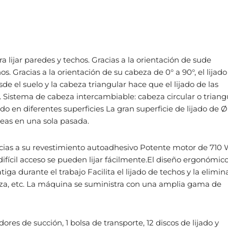
a lijar paredes y techos. Gracias a la orientación de sude
os. Gracias a la orientación de su cabeza de 0° a 90°, el lijado
e el suelo y la cabeza triangular hace que el lijado de las
o. Sistema de cabeza intercambiable: cabeza circular o triang
ado en diferentes superficies La gran superficie de lijado de Ø
as en una sola pasada.
gracias a su revestimiento autoadhesivo Potente motor de 710
 difícil acceso se pueden lijar fácilmente.El diseño ergonómic
iga durante el trabajo Facilita el lijado de techos y la elimin
iza, etc. La máquina se suministra con una amplia gama de
es de succión, 1 bolsa de transporte, 12 discos de lijado y