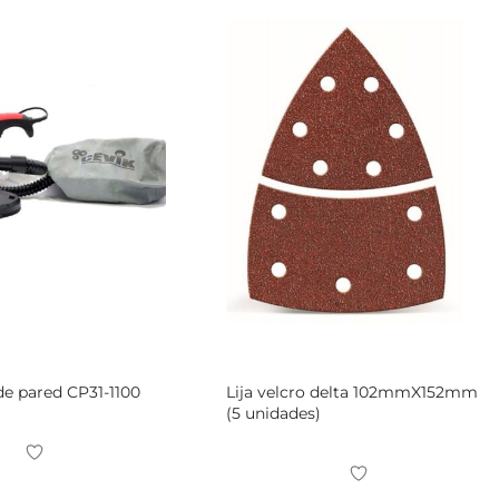
de pared CP31-1100
Lija velcro delta 102mmX152mm
(5 unidades)