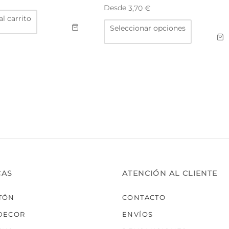
Desde
3,70
€
al carrito
Este
Seleccionar opciones
producto
tiene
múltiples
variantes.
Las
opciones
se
pueden
elegir
en
la
página
de
producto
CAS
ATENCIÓN AL CLIENTE
TÓN
CONTACTO
DECOR
ENVÍOS