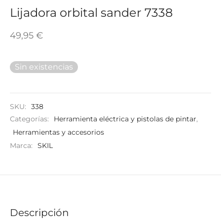
TAR
Lijadora orbital sander 7338
ICONAS, ADHESIVOS Y COLAS
ECIALIDADES Y SUELOS
49,95
€
AY, TINTES Y MANUALIDADES
Sin existencias
SKU:
338
Categorías:
Herramienta eléctrica y pistolas de pintar
,
Herramientas y accesorios
Marca:
SKIL
Descripción