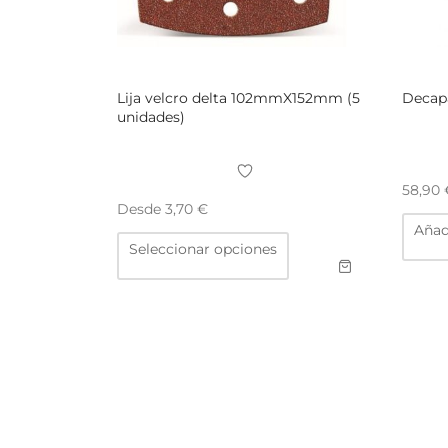
Lija velcro delta 102mmX152mm (5
Decap
unidades)
58,90
Desde
3,70
€
Añadi
Este
Seleccionar opciones
producto
tiene
múltiples
variantes.
Las
opciones
se
pueden
elegir
en
la
página
de