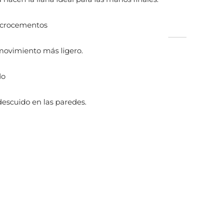
icrocementos
movimiento más ligero.
do
escuido en las paredes.