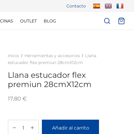
Contacto
CINAS
OUTLET
BLOG
Inicio
Herramientas y accesorios
Llana
/
/
estucador flex premiun 28cmX12cm
Llana estucador flex
premiun 28cmX12cm
17,80
€
Añadir al carrito