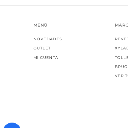
producto
MENÚ
MAR
NOVEDADES
REVE
OUTLET
XYLA
MI CUENTA
TOLL
BRUG
VER 