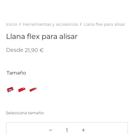
TAR
ICONAS, ADHESIVOS Y COLAS
ECIALIDADES Y SUELOS
AY, TINTES Y MANUALIDADES
Inicio
Herramientas y accesorios
Llana flex para alisar
/
/
Llana flex para alisar
Desde
21,90
€
Tamaño
Selecciona tamaño