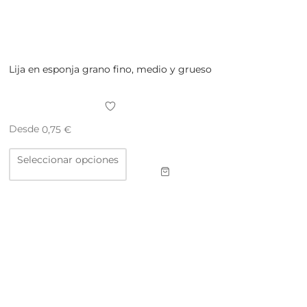
Lija en esponja grano fino, medio y grueso
Desde
0,75
€
Este
Seleccionar opciones
producto
tiene
múltiples
variantes.
Las
opciones
se
pueden
elegir
en
la
página
de
producto