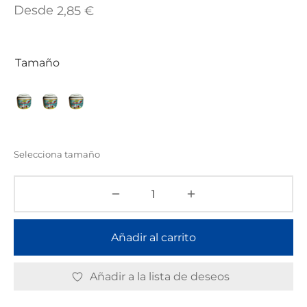
TAR
Desde
2,85
€
ICONAS, ADHESIVOS Y COLAS
ECIALIDADES Y SUELOS
AY, TINTES Y MANUALIDADES
Tamaño
Selecciona tamaño
Añadir al carrito
Añadir a la lista de deseos