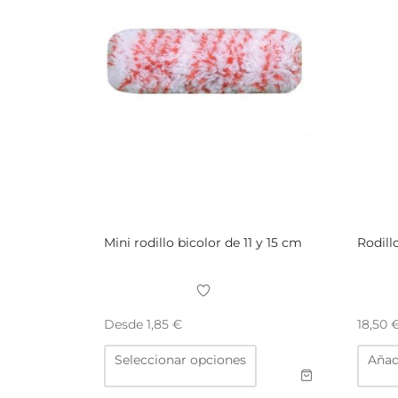
Mini rodillo bicolor de 11 y 15 cm
Rodill
Desde
1,85
€
18,50
Este
Seleccionar opciones
Añadi
producto
tiene
múltiples