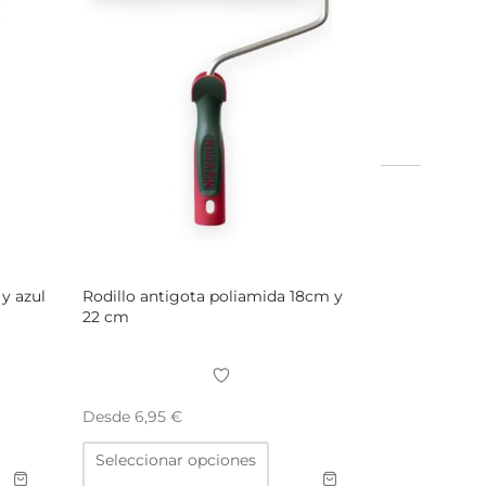
 y azul
Rodillo antigota poliamida 18cm y
22 cm
Desde
6,95
€
Este
Seleccionar opciones
ucto
producto
tiene