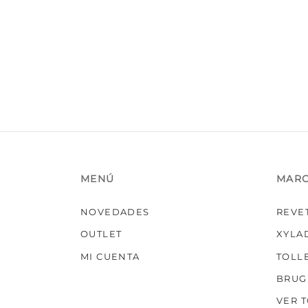
variantes.
Las
opciones
se
pueden
elegir
en
la
página
de
producto
MENÚ
MAR
NOVEDADES
REVE
OUTLET
XYLA
MI CUENTA
TOLL
BRUG
VER 