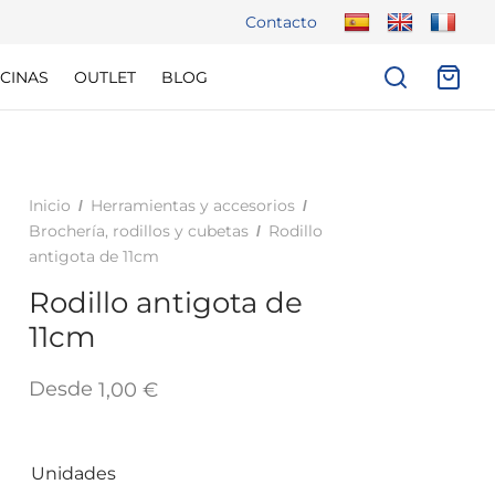
Contacto
CINAS
OUTLET
BLOG
Inicio
Herramientas y accesorios
/
/
Brochería, rodillos y cubetas
Rodillo
/
antigota de 11cm
Rodillo antigota de
11cm
Desde
1,00
€
Unidades