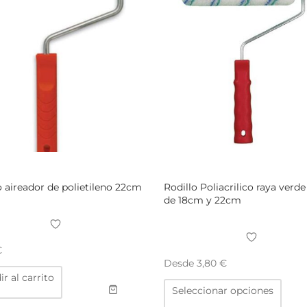
o aireador de polietileno 22cm
Rodillo Poliacrilico raya verde
de 18cm y 22cm
€
Desde
3,80
€
r al carrito
Este
Seleccionar opciones
prod
tiene