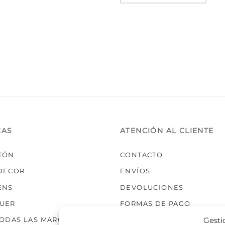
múlti
varia
Las
opci
se
pued
elegi
en
la
pági
de
prod
CAS
ATENCIÓN AL CLIENTE
TÓN
CONTACTO
DECOR
ENVÍOS
ENS
DEVOLUCIONES
UER
FORMAS DE PAGO
Gesti
TODAS LAS MARCAS