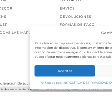
TÓN
CONTACTO
DECOR
ENVÍOS
ENS
DEVOLUCIONES
UER
FORMAS DE PAGO
Gesti
TODAS LAS MARCAS
Para ofrecer las mejores experiencias, utilizamos t
información del dispositivo. El consentimiento de 
comportamiento de navegación o las identificaciones
puede afectar negativamente a ciertas característic
Aceptar
Política de cookies
POLÍTICA DE PRIVACIDAD D
claración de accesibilidad
Política de cookies
Política de p
de descuento en tu primera compra, utiliza el código PRIMERACOMPRA
Descart