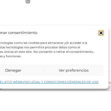
onar consentimiento
ecnologías como las cookies para almacenar y/o acceder a la
estas tecnologías nos permitirá procesar datos como el
 únicas en este sitio. No consentir o retirar el consentimiento,
as y funciones.
Denegar
Ver preferencias
↑
EL SITIO WEB
AVISO LEGAL Y CONDICIONES GENERALES DE USO
rivacidad del sitio web
©2026 Decopintur- todos los derech
ar