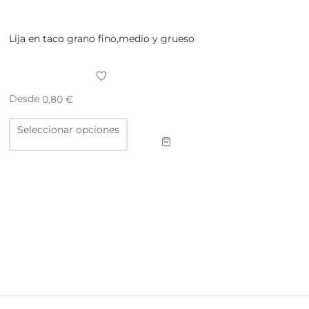
Lija en taco grano fino,medio y grueso
Desde
0,80
€
Este
Seleccionar opciones
producto
tiene
múltiples
variantes.
Las
opciones
se
pueden
elegir
en
la
página
de
producto