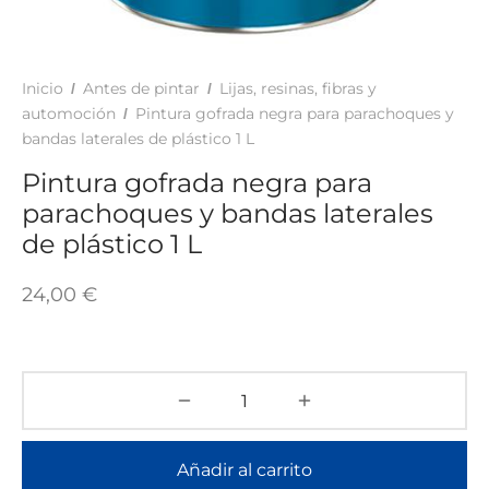
TAR
ICONAS, ADHESIVOS Y COLAS
ECIALIDADES Y SUELOS
AY, TINTES Y MANUALIDADES
Inicio
Antes de pintar
Lijas, resinas, fibras y
/
/
automoción
Pintura gofrada negra para parachoques y
/
bandas laterales de plástico 1 L
Pintura gofrada negra para
parachoques y bandas laterales
de plástico 1 L
24,00
€
Añadir al carrito