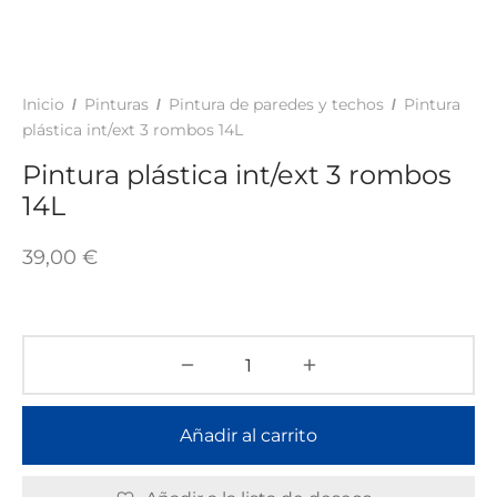
TAR
ICONAS, ADHESIVOS Y COLAS
ECIALIDADES Y SUELOS
AY, TINTES Y MANUALIDADES
Inicio
Pinturas
Pintura de paredes y techos
Pintura
/
/
/
plástica int/ext 3 rombos 14L
Pintura plástica int/ext 3 rombos
14L
39,00
€
Añadir al carrito