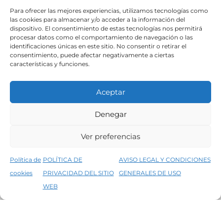
SÍGUENOS
Para ofrecer las mejores experiencias, utilizamos tecnologías como
las cookies para almacenar y/o acceder a la información del
dispositivo. El consentimiento de estas tecnologías nos permitirá
procesar datos como el comportamiento de navegación o las
identificaciones únicas en este sitio. No consentir o retirar el
consentimiento, puede afectar negativamente a ciertas
características y funciones.
Aceptar
Denegar
Aviso legal
Condiciones generales de venta
Ver preferencias
Declaración de accesibilidad
Política de cookies
Política de
POLÍTICA DE
AVISO LEGAL Y CONDICIONES
Política de privacidad del sitio web
cookies
PRIVACIDAD DEL SITIO
GENERALES DE USO
↑
5% de descuento en tu primera compra, utiliza el código PRIMERACOMPRA
©2026 Decopintur- todos los derechos
WEB
Descartar