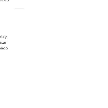
la y
icar
inado