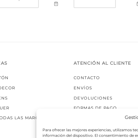
tiene
múltiples
variantes.
Las
opciones
se
pueden
elegir
en
la
página
de
producto
CAS
ATENCIÓN AL CLIENTE
TÓN
CONTACTO
DECOR
ENVÍOS
ENS
DEVOLUCIONES
UER
FORMAS DE PAGO
Gesti
TODAS LAS MARCAS
Para ofrecer las mejores experiencias, utilizamos t
información del dispositivo. El consentimiento de 