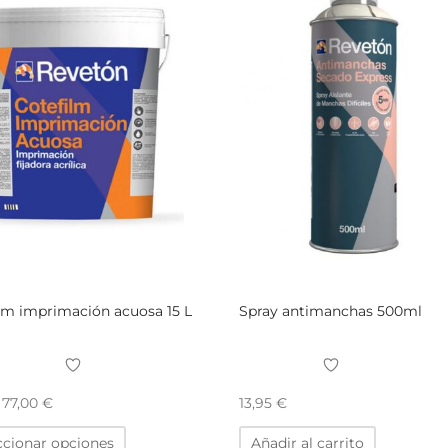
lm imprimación acuosa 15 L
Spray antimanchas 500ml
e
77,00
€
13,95
€
Este
ccionar opciones
Añadir al carrito
producto