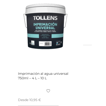
Imprimación al agua universal
750ml – 4 L – 10 L
Desde
10,95
€
Este