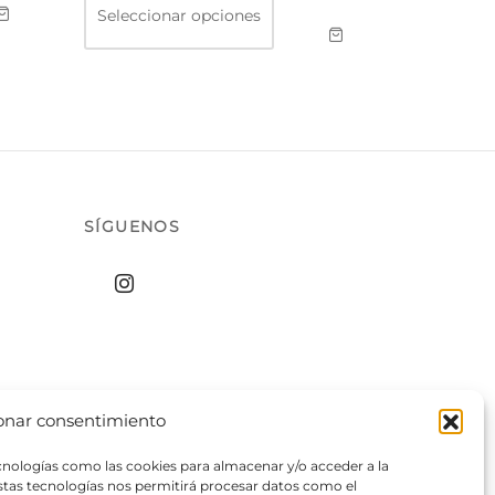
Seleccionar opciones
producto
tiene
múltiples
variantes.
Las
opciones
se
pueden
elegir
en
la
página
SÍGUENOS
de
producto
onar consentimiento
ecnologías como las cookies para almacenar y/o acceder a la
estas tecnologías nos permitirá procesar datos como el