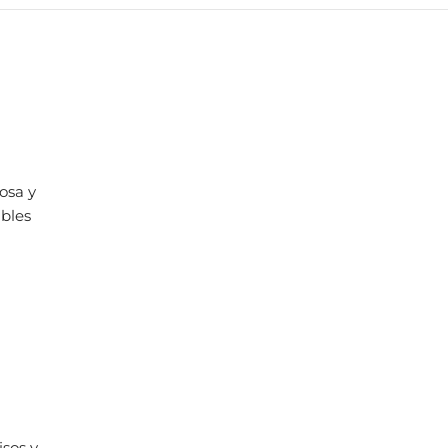
osa y
ables
sos y