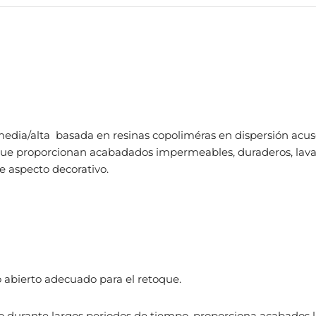
 media/alta basada en resinas copoliméras en dispersión acus
d que proporcionan acabadados impermeables, duraderos, lav
e aspecto decorativo.
 abierto adecuado para el retoque.
 durante largos periodos de tiempo, proporciona acabados li