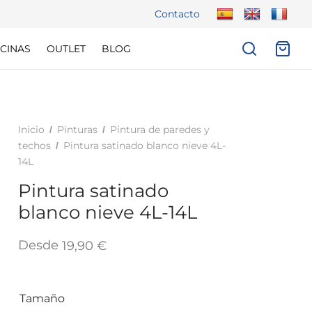
Contacto
CINAS
OUTLET
BLOG
Inicio
Pinturas
Pintura de paredes y
/
/
techos
Pintura satinado blanco nieve 4L-
/
14L
Pintura satinado
blanco nieve 4L-14L
Desde
19,90
€
Tamaño