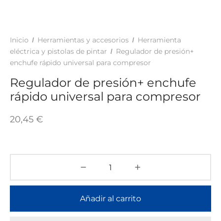
TAR
ICONAS, ADHESIVOS Y COLAS
ECIALIDADES Y SUELOS
AY, TINTES Y MANUALIDADES
Inicio
Herramientas y accesorios
Herramienta
/
/
eléctrica y pistolas de pintar
Regulador de presión+
/
enchufe rápido universal para compresor
Regulador de presión+ enchufe
rápido universal para compresor
20,45
€
Añadir al carrito