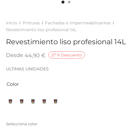
TAR
ICONAS, ADHESIVOS Y COLAS
ECIALIDADES Y SUELOS
Inicio
Pinturas
Fachadas e impermeabilizantes
/
/
/
AY, TINTES Y MANUALIDADES
Revestimiento liso profesional 14L
Revestimiento liso profesional 14L
Desde
44,90
€
27
%
Descuento
ÚLTIMAS UNIDADES
Color
Selecciona color