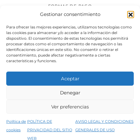
FORMAS DE PAGO
Gestionar consentimiento
SÍGUENOS
Para ofrecer las mejores experiencias, utilizamos tecnologías como
las cookies para almacenar y/o acceder a la información del
dispositivo. El consentimiento de estas tecnologías nos permitirá
procesar datos como el comportamiento de navegación o las
identificaciones únicas en este sitio. No consentir o retirar el
consentimiento, puede afectar negativamente a ciertas
características y funciones.
Aceptar
Denegar
Aviso legal
Condiciones generales de venta
Ver preferencias
Declaración de accesibilidad
Política de cookies
Política de
POLÍTICA DE
AVISO LEGAL Y CONDICIONES
Política de privacidad del sitio web
cookies
PRIVACIDAD DEL SITIO
GENERALES DE USO
↑
5% de descuento en tu primera compra, utiliza el código PRIMERACOMPRA
©2026 Decopintur- todos los derechos
WEB