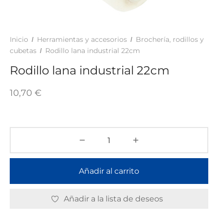
TAR
ICONAS, ADHESIVOS Y COLAS
ECIALIDADES Y SUELOS
AY, TINTES Y MANUALIDADES
Inicio
Herramientas y accesorios
Brochería, rodillos y
/
/
cubetas
Rodillo lana industrial 22cm
/
Rodillo lana industrial 22cm
10,70
€
Añadir al carrito
Añadir a la lista de deseos