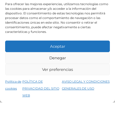
SÍGUENOS
Para ofrecer las mejores experiencias, utilizamos tecnologías como
las cookies para almacenar y/o acceder a la información del
dispositivo. El consentimiento de estas tecnologías nos permitirá
procesar datos como el comportamiento de navegación o las
identificaciones únicas en este sitio. No consentir o retirar el
consentimiento, puede afectar negativamente a ciertas
características y funciones.
Aceptar
Denegar
Aviso legal
Condiciones generales de venta
Ver preferencias
Declaración de accesibilidad
Política de cookies
Política de
POLÍTICA DE
AVISO LEGAL Y CONDICIONES
Política de privacidad del sitio web
cookies
PRIVACIDAD DEL SITIO
GENERALES DE USO
↑
5% de descuento en tu primera compra, utiliza el código PRIMERACOMPRA
©2026 Decopintur- todos los derechos
WEB
Descartar