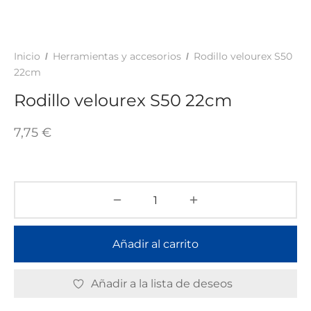
TAR
ICONAS, ADHESIVOS Y COLAS
ECIALIDADES Y SUELOS
AY, TINTES Y MANUALIDADES
Inicio
Herramientas y accesorios
Rodillo velourex S50
/
/
22cm
Rodillo velourex S50 22cm
7,75
€
Añadir al carrito
Añadir a la lista de deseos