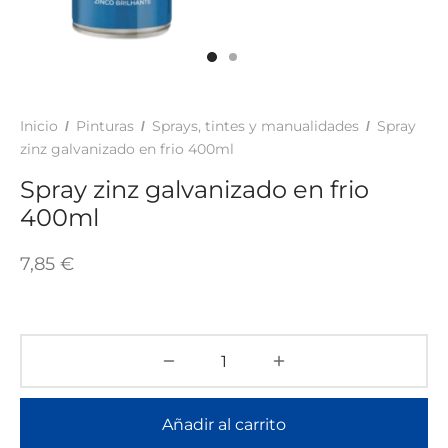
TAR
ICONAS, ADHESIVOS Y COLAS
ECIALIDADES Y SUELOS
AY, TINTES Y MANUALIDADES
Inicio
Pinturas
Sprays, tintes y manualidades
Spray
/
/
/
zinz galvanizado en frio 400ml
Spray zinz galvanizado en frio
400ml
7,85
€
Añadir al carrito