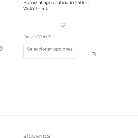
Barniz al agua satinado 250ml-
750ml – 4 L
Desde
7,90
€
Este
Seleccionar opciones
producto
tiene
múltiples
variantes.
Las
opciones
se
pueden
elegir
en
la
página
de
producto
SÍGUENOS