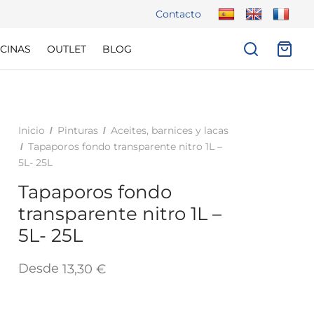
Contacto
CINAS
OUTLET
BLOG
Inicio
Pinturas
Aceites, barnices y lacas
/
/
Tapaporos fondo transparente nitro 1L –
/
5L- 25L
Tapaporos fondo
transparente nitro 1L –
5L- 25L
Desde
13,30
€