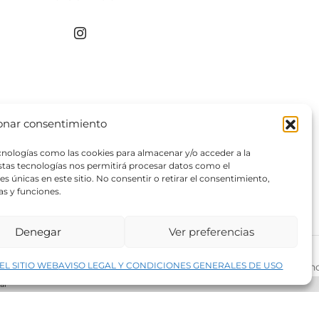
onar consentimiento
ecnologías como las cookies para almacenar y/o acceder a la
estas tecnologías nos permitirá procesar datos como el
 únicas en este sitio. No consentir o retirar el consentimiento,
as y funciones.
Denegar
Ver preferencias
↑
EL SITIO WEB
AVISO LEGAL Y CONDICIONES GENERALES DE USO
rivacidad del sitio web
©2026 Decopintur- todos los derech
ar