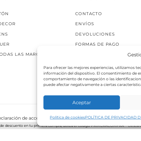
TÓN
CONTACTO
DECOR
ENVÍOS
ENS
DEVOLUCIONES
UER
FORMAS DE PAGO
Gesti
TODAS LAS MARCAS
Para ofrecer las mejores experiencias, utilizamos t
información del dispositivo. El consentimiento de 
comportamiento de navegación o las identificaciones
puede afectar negativamente a ciertas característic
Aceptar
Política de cookies
POLÍTICA DE PRIVACIDAD D
claración de accesibilidad
Política de cookies
Política de p
de descuento en tu primera compra, utiliza el código PRIMERACOMPRA
Descart