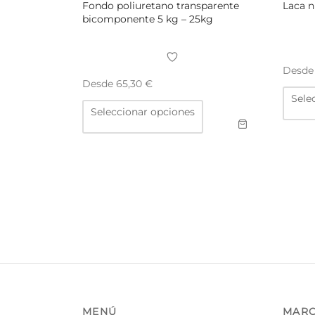
Fondo poliuretano transparente
bicomponente 5 kg – 25kg
Desd
Desde
65,30
€
Sele
Este
Seleccionar opciones
producto
tiene
múltiples
variantes.
Las
opciones
se
pueden
elegir
en
la
página
de
producto
MENÚ
MAR