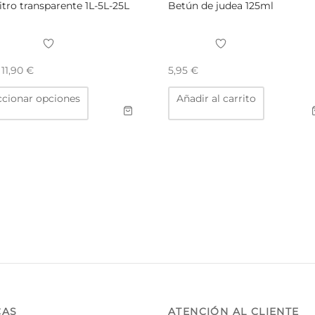
Laca nitro transparente 1L-5L-25L
Betún de judea 125ml
e
11,90
€
5,95
€
Este
ccionar opciones
Añadir al carrito
producto
tiene
múltiples
variantes.
Las
opciones
se
pueden
elegir
en
la
página
de
producto
CAS
ATENCIÓN AL CLIENTE