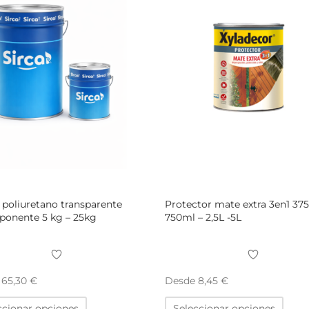
poliuretano transparente
Protector mate extra 3en1 37
ponente 5 kg – 25kg
750ml – 2,5L -5L
e
Desde
65,30
€
8,45
€
Este
Este
ccionar opciones
Seleccionar opciones