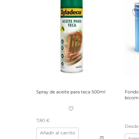
Spray de aceite para teca 500ml
Fondo 
bicom
7,80
€
Desd
Añadir al carrito
Sele