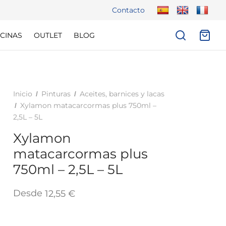
Contacto
CINAS
OUTLET
BLOG
Inicio
Pinturas
Aceites, barnices y lacas
/
/
Xylamon matacarcormas plus 750ml –
/
2,5L – 5L
Xylamon
matacarcormas plus
750ml – 2,5L – 5L
Desde
12,55
€