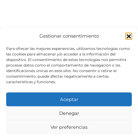
Gestionar consentimiento
Para ofrecer las mejores experiencias, utilizamos tecnologías como
MENÚ
las cookies para almacenar y/o acceder a la información del
dispositivo. El consentimiento de estas tecnologías nos permitirá
NOVEDADES
procesar datos como el comportamiento de navegación o las
identificaciones únicas en este sitio. No consentir o retirar el
OUTLET
consentimiento, puede afectar negativamente a ciertas
características y funciones.
MI CUENTA
Aceptar
MARCAS
Denegar
REVETÓN
Ver preferencias
XYLADECOR
TOLLENS