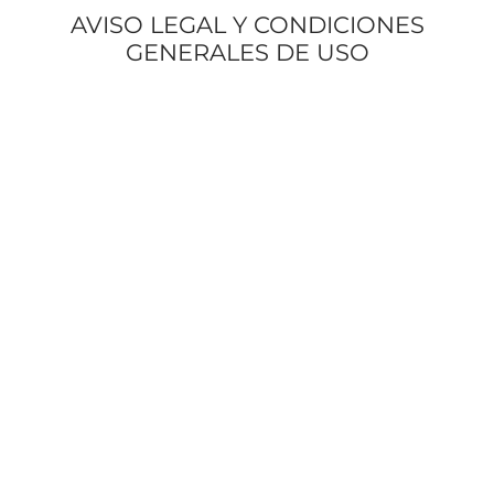
TAR
AVISO LEGAL Y CONDICIONES
ICONAS, ADHESIVOS Y COLAS
ECIALIDADES Y SUELOS
GENERALES DE USO
AY, TINTES Y MANUALIDADES