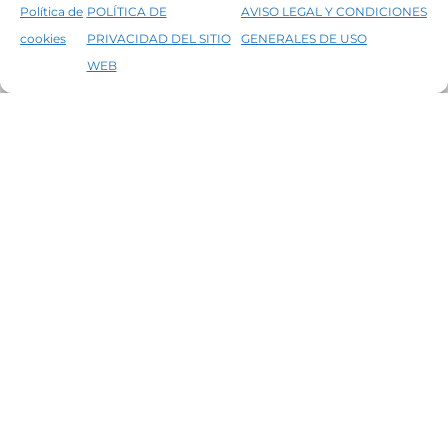
Política de
POLÍTICA DE
AVISO LEGAL Y CONDICIONES
BRUGUER
cookies
PRIVACIDAD DEL SITIO
GENERALES DE USO
↑
5% de descuento en tu primera compra, utiliza el código PRIMERACOMPRA
VER TODAS LAS MARCAS
WEB
Descartar
ATENCIÓN AL CLIENTE
CONTACTO
ENVÍOS
DEVOLUCIONES
FORMAS DE PAGO
SÍGUENOS