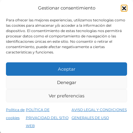
Gestionar consentimiento
SÍGUENOS
Para ofrecer las mejores experiencias, utilizamos tecnologías como
las cookies para almacenar y/o acceder a la información del
dispositivo. El consentimiento de estas tecnologías nos permitirá
procesar datos como el comportamiento de navegación o las
identificaciones únicas en este sitio. No consentir o retirar el
consentimiento, puede afectar negativamente a ciertas
características y funciones.
Aceptar
Denegar
Aviso legal
Condiciones generales de venta
Ver preferencias
Declaración de accesibilidad
Política de cookies
Política de
POLÍTICA DE
AVISO LEGAL Y CONDICIONES
Política de privacidad del sitio web
cookies
PRIVACIDAD DEL SITIO
GENERALES DE USO
↑
5% de descuento en tu primera compra, utiliza el código PRIMERACOMPRA
©2026 Decopintur- todos los derechos
WEB
Descartar