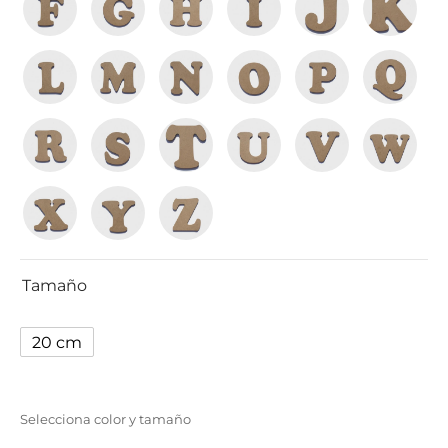
Tamaño
20 cm
Selecciona color y tamaño