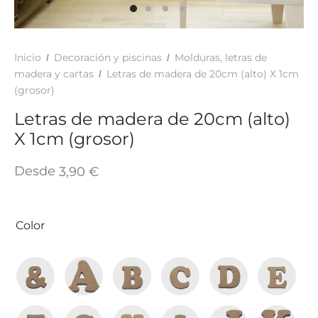
TAR
ICONAS, ADHESIVOS Y COLAS
ECIALIDADES Y SUELOS
AY, TINTES Y MANUALIDADES
Inicio
Decoración y piscinas
Molduras, letras de
/
/
madera y cartas
Letras de madera de 20cm (alto) X 1cm
/
(grosor)
Letras de madera de 20cm (alto)
X 1cm (grosor)
Desde
3,90
€
Color