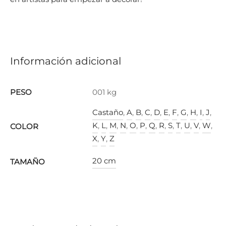
Información adicional
PESO
001 kg
Castaño
,
A
,
B
,
C
,
D
,
E
,
F
,
G
,
H
,
I
,
J
,
K
,
L
,
M
,
N
,
O
,
P
,
Q
,
R
,
S
,
T
,
U
,
V
,
W
,
COLOR
X
,
Y
,
Z
20 cm
TAMAÑO