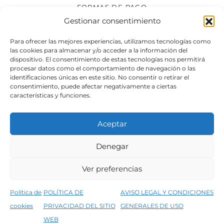
FORMAS DE PAGO
Gestionar consentimiento
SÍGUENOS
Para ofrecer las mejores experiencias, utilizamos tecnologías como
las cookies para almacenar y/o acceder a la información del
dispositivo. El consentimiento de estas tecnologías nos permitirá
procesar datos como el comportamiento de navegación o las
identificaciones únicas en este sitio. No consentir o retirar el
consentimiento, puede afectar negativamente a ciertas
características y funciones.
Aceptar
Denegar
Aviso legal
Condiciones generales de venta
Ver preferencias
Declaración de accesibilidad
Política de cookies
Política de
POLÍTICA DE
AVISO LEGAL Y CONDICIONES
Política de privacidad del sitio web
cookies
PRIVACIDAD DEL SITIO
GENERALES DE USO
↑
5% de descuento en tu primera compra, utiliza el código PRIMERACOMPRA
©2026 Decopintur- todos los derechos
WEB