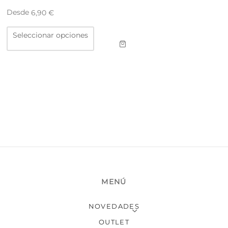
Desde
6,90
€
Este
Seleccionar opciones
producto
tiene
múltiples
variantes.
Las
opciones
se
pueden
elegir
en
la
página
de
producto
MENÚ
NOVEDADES
OUTLET