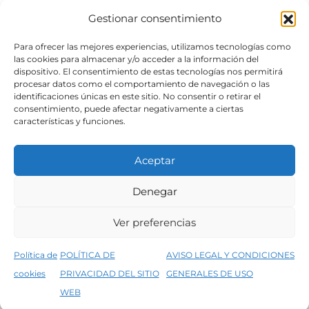
Gestionar consentimiento
SÍGUENOS
Para ofrecer las mejores experiencias, utilizamos tecnologías como
las cookies para almacenar y/o acceder a la información del
dispositivo. El consentimiento de estas tecnologías nos permitirá
procesar datos como el comportamiento de navegación o las
identificaciones únicas en este sitio. No consentir o retirar el
consentimiento, puede afectar negativamente a ciertas
características y funciones.
Aceptar
Denegar
Aviso legal
Condiciones generales de venta
Ver preferencias
Declaración de accesibilidad
Política de cookies
Política de
POLÍTICA DE
AVISO LEGAL Y CONDICIONES
Política de privacidad del sitio web
cookies
PRIVACIDAD DEL SITIO
GENERALES DE USO
↑
5% de descuento en tu primera compra, utiliza el código PRIMERACOMPRA
©2026 Decopintur- todos los derechos
WEB
Descartar