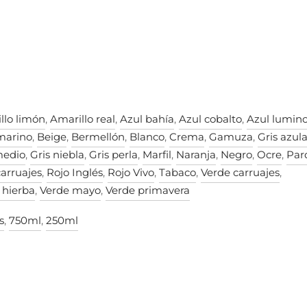
llo limón
,
Amarillo real
,
Azul bahía
,
Azul cobalto
,
Azul lumin
marino
,
Beige
,
Bermellón
,
Blanco
,
Crema
,
Gamuza
,
Gris azul
medio
,
Gris niebla
,
Gris perla
,
Marfil
,
Naranja
,
Negro
,
Ocre
,
Par
carruajes
,
Rojo Inglés
,
Rojo Vivo
,
Tabaco
,
Verde carruajes
,
 hierba
,
Verde mayo
,
Verde primavera
s
,
750ml
,
250ml