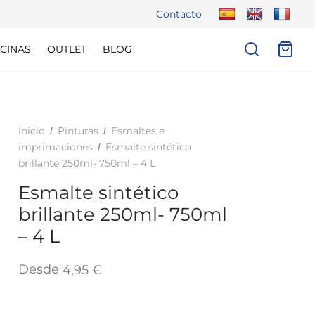
Contacto
CINAS
OUTLET
BLOG
Inicio
Pinturas
Esmaltes e
/
/
imprimaciones
Esmalte sintético
/
brillante 250ml- 750ml – 4 L
Esmalte sintético
brillante 250ml- 750ml
– 4 L
Desde
4,95
€