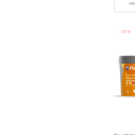
op
-
13
%