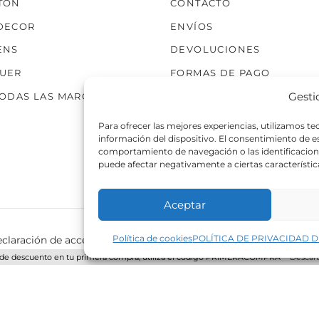
TÓN
CONTACTO
producto
producto
DECOR
ENVÍOS
ENS
DEVOLUCIONES
UER
FORMAS DE PAGO
Gesti
TODAS LAS MARCAS
Para ofrecer las mejores experiencias, utilizamos t
información del dispositivo. El consentimiento de 
comportamiento de navegación o las identificaciones
puede afectar negativamente a ciertas característic
Aceptar
Política de cookies
POLÍTICA DE PRIVACIDAD D
claración de accesibilidad
Política de cookies
Política de p
de descuento en tu primera compra, utiliza el código PRIMERACOMPRA
Descart