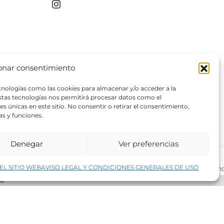
producto
onar consentimiento
ecnologías como las cookies para almacenar y/o acceder a la
estas tecnologías nos permitirá procesar datos como el
 únicas en este sitio. No consentir o retirar el consentimiento,
as y funciones.
Denegar
Ver preferencias
↑
EL SITIO WEB
AVISO LEGAL Y CONDICIONES GENERALES DE USO
rivacidad del sitio web
©2026 Decopintur- todos los derech
ar