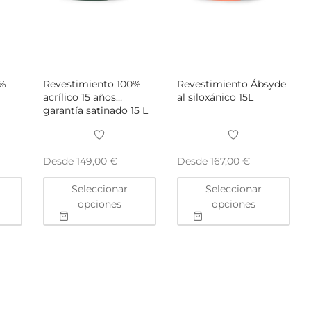
0%
Revestimiento 100%
Revestimiento Ábsyde
acrílico 15 años
al siloxánico 15L
garantía satinado 15 L
Desde
Desde
149,00
€
167,00
€
Este
Este
Este
Seleccionar
Seleccionar
producto
producto
pro
opciones
opciones
tiene
tiene
tien
múltiples
múltiples
múlt
variantes.
variantes.
vari
Las
Las
Las
opciones
opciones
opc
se
se
se
pueden
pueden
pue