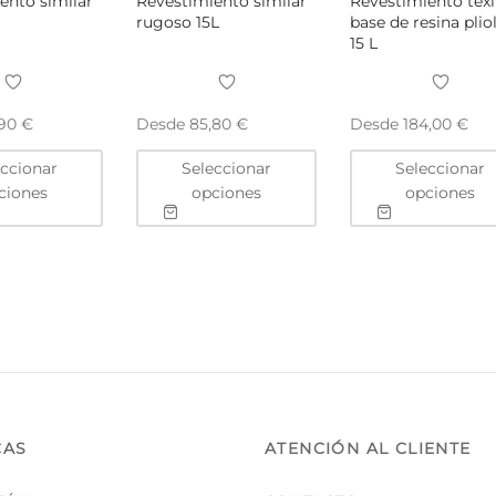
ento similar
Revestimiento similar
Revestimiento texl
rugoso 15L
base de resina pliol
15 L
Desde
Desde
,90
€
85,80
€
184,00
€
Este
Este
eccionar
Seleccionar
Seleccionar
producto
producto
ciones
opciones
opciones
tiene
tiene
múltiples
múltiples
variantes.
variantes.
Las
Las
opciones
opciones
se
se
pueden
pueden
elegir
elegir
en
en
la
la
CAS
ATENCIÓN AL CLIENTE
página
página
de
de