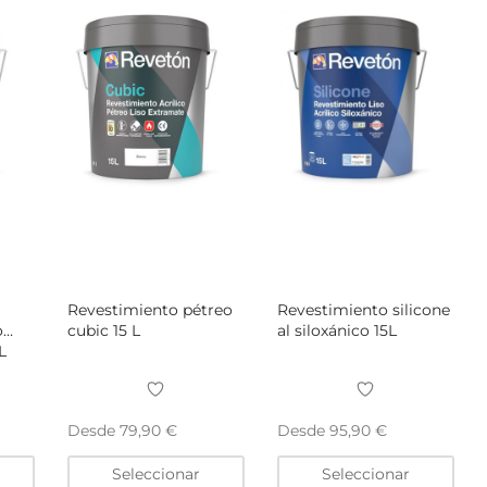
elegir
elegir
eleg
en
en
en
la
la
la
página
página
pág
de
de
de
producto
producto
pro
Revestimiento pétreo
Revestimiento silicone
o
cubic 15 L
al siloxánico 15L
L
Desde
Desde
79,90
€
95,90
€
Este
Este
Este
Seleccionar
Seleccionar
producto
producto
pro