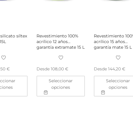
silicato síltex
Revestimiento 100%
Revestimiento 10
15L
acrílico 12 años
acrílico 15 años
garantía extramate 15 L
garantía mate 15 L
Desde
Desde
,50
€
108,00
€
144,20
€
Este
Este
eccionar
Seleccionar
Seleccionar
producto
producto
ciones
opciones
opciones
tiene
tiene
múltiples
múltiples
variantes.
variantes.
Las
Las
opciones
opciones
se
se
pueden
pueden