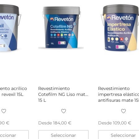
elegir
elegir
en
en
la
la
página
página
de
de
producto
producto
ento acrílico
Revestimiento
Revestimiento
 revexil 15L
Cotefilm NG Liso mate
impertresa elástic
15 L
antifisuras mate 15
Desde
Desde
,90
€
184,00
€
109,00
€
Este
Este
eccionar
Seleccionar
Seleccionar
producto
producto