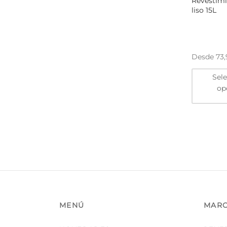
Revestimi
liso 15L
Desde
73
Sel
op
MENÚ
MAR