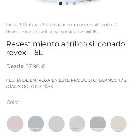
TAR
ICONAS, ADHESIVOS Y COLAS
ECIALIDADES Y SUELOS
AY, TINTES Y MANUALIDADES
Inicio
Pinturas
Fachadas e impermeabilizantes
/
/
/
Revestimiento acrílico siliconado revexil 15L
Revestimiento acrílico siliconado
revexil 15L
Desde
67,90
€
FECHA DE ENTREGA EN ESTE PRODUCTO; BLANCO 1 / 2
DÍAS Y COLOR 7 DÍAS
Color