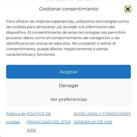
FORMAS DE PAGO
Gestionar consentimiento
SÍGUENOS
Para ofrecer las mejores experiencias, utilizamos tecnologías como
las cookies para almacenar y/o acceder a la información del
dispositivo. El consentimiento de estas tecnologías nos permitirá
procesar datos como el comportamiento de navegación o las
identificaciones únicas en este sitio. No consentir o retirar el
consentimiento, puede afectar negativamente a ciertas
características y funciones.
Aceptar
Denegar
Aviso legal
Condiciones generales de venta
Ver preferencias
Declaración de accesibilidad
Política de cookies
Política de
POLÍTICA DE
AVISO LEGAL Y CONDICIONES
Política de privacidad del sitio web
cookies
PRIVACIDAD DEL SITIO
GENERALES DE USO
↑
5% de descuento en tu primera compra, utiliza el código PRIMERACOMPRA
©2026 Decopintur- todos los derechos
WEB
Descartar