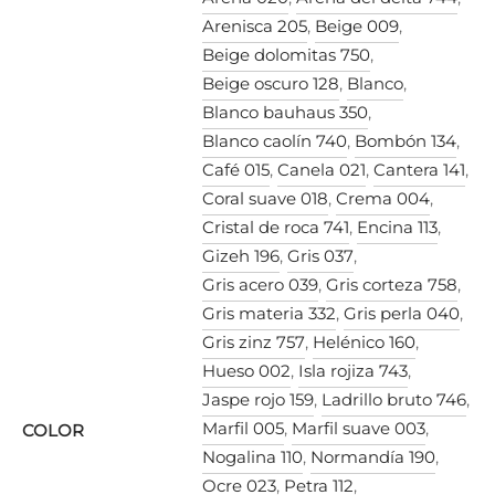
Arenisca 205
,
Beige 009
,
Beige dolomitas 750
,
Beige oscuro 128
,
Blanco
,
Blanco bauhaus 350
,
Blanco caolín 740
,
Bombón 134
,
Café 015
,
Canela 021
,
Cantera 141
,
Coral suave 018
,
Crema 004
,
Cristal de roca 741
,
Encina 113
,
Gizeh 196
,
Gris 037
,
Gris acero 039
,
Gris corteza 758
,
Gris materia 332
,
Gris perla 040
,
Gris zinz 757
,
Helénico 160
,
Hueso 002
,
Isla rojiza 743
,
Jaspe rojo 159
,
Ladrillo bruto 746
,
Marfil 005
,
Marfil suave 003
,
COLOR
Nogalina 110
,
Normandía 190
,
Ocre 023
,
Petra 112
,