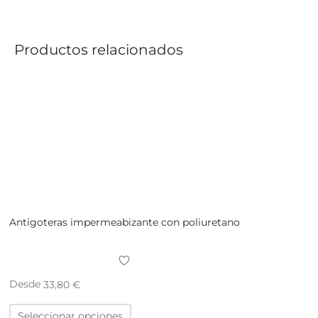
Productos relacionados
Antigoteras impermeabizante con poliuretano
Desde
33,80
€
Este
Seleccionar opciones
producto