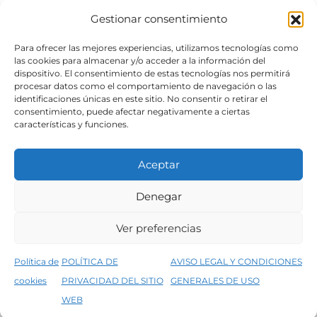
Gestionar consentimiento
SÍGUENOS
Para ofrecer las mejores experiencias, utilizamos tecnologías como
las cookies para almacenar y/o acceder a la información del
dispositivo. El consentimiento de estas tecnologías nos permitirá
procesar datos como el comportamiento de navegación o las
identificaciones únicas en este sitio. No consentir o retirar el
consentimiento, puede afectar negativamente a ciertas
características y funciones.
Aceptar
Denegar
Aviso legal
Condiciones generales de venta
Ver preferencias
Declaración de accesibilidad
Política de cookies
Política de
POLÍTICA DE
AVISO LEGAL Y CONDICIONES
Política de privacidad del sitio web
cookies
PRIVACIDAD DEL SITIO
GENERALES DE USO
↑
5% de descuento en tu primera compra, utiliza el código PRIMERACOMPRA
©2026 Decopintur- todos los derechos
WEB
Descartar