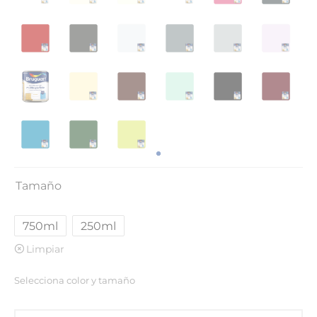
Tamaño
750ml
250ml
Limpiar
Selecciona color y tamaño