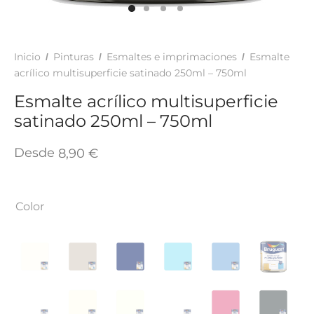
TAR
ICONAS, ADHESIVOS Y COLAS
ECIALIDADES Y SUELOS
AY, TINTES Y MANUALIDADES
Inicio
Pinturas
Esmaltes e imprimaciones
Esmalte
/
/
/
acrílico multisuperficie satinado 250ml – 750ml
Esmalte acrílico multisuperficie
satinado 250ml – 750ml
Desde
8,90
€
Color