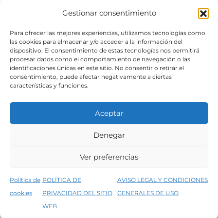
Gestionar consentimiento
SÍGUENOS
Para ofrecer las mejores experiencias, utilizamos tecnologías como
las cookies para almacenar y/o acceder a la información del
dispositivo. El consentimiento de estas tecnologías nos permitirá
procesar datos como el comportamiento de navegación o las
identificaciones únicas en este sitio. No consentir o retirar el
consentimiento, puede afectar negativamente a ciertas
características y funciones.
Aceptar
Denegar
Aviso legal
Condiciones generales de venta
Ver preferencias
Declaración de accesibilidad
Política de cookies
Política de
POLÍTICA DE
AVISO LEGAL Y CONDICIONES
Política de privacidad del sitio web
cookies
PRIVACIDAD DEL SITIO
GENERALES DE USO
↑
5% de descuento en tu primera compra, utiliza el código PRIMERACOMPRA
©2026 Decopintur- todos los derechos
WEB
Descartar